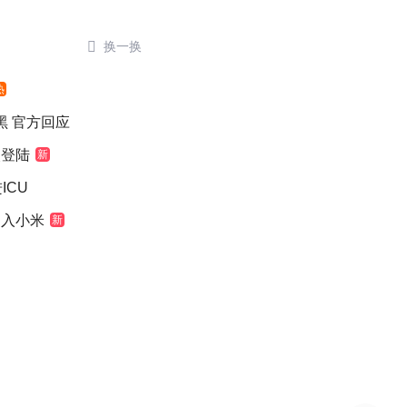

换一换
热
染黑 官方回应
次登陆
新
ICU
加入小米
新