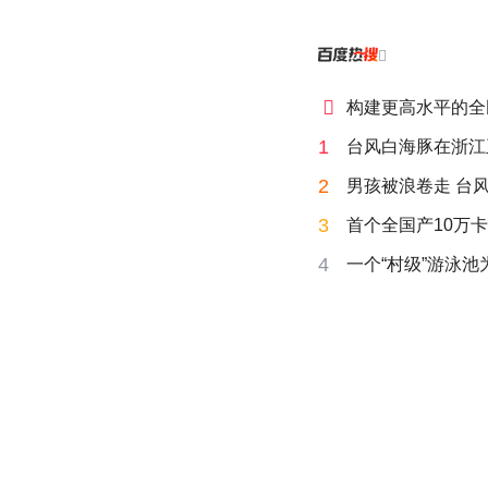


构建更高水平的全
1
台风白海豚在浙江
2
男孩被浪卷走 台风
3
首个全国产10万卡
4
一个“村级”游泳