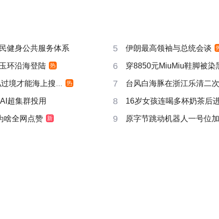
5
民健身公共服务体系
伊朗最高领袖与总统会谈
6
玉环沿海登陆
穿8850元MiuMiu鞋脚被
热
7
过境才能海上搜寻
台风白海豚在浙江乐清二
热
8
AI超集群投用
16岁女孩连喝多杯奶茶后进
9
池为啥全网点赞
原字节跳动机器人一号位
新